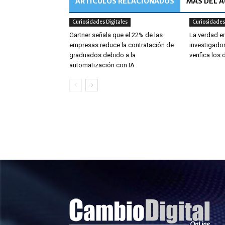
ARTÍCULOS RELACIONADOS
MÁS DEL 
Curiosidades Digitales
Curiosidades 
Gartner señala que el 22% de las
La verdad e
empresas reduce la contratación de
investigador
graduados debido a la
verifica los
automatización con IA