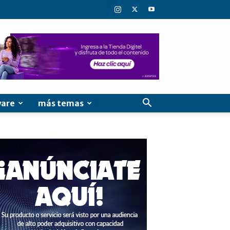
ware
más temas