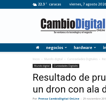
C
22.3
caracas
viernes, 7 agosto 202
CambioDigital
OnLine
negocios
hardware
i
Inicio
Mundo digital
Curiosidades Digitales
Re
Mundo digital
Curiosidades Digitales
Resultado de pr
un dron con ala 
Por
Prensa CambioDigital OnLine
-
29 noviembre 201