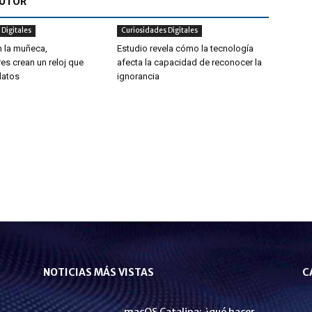
AUTOR
Digitales
Curiosidades Digitales
n la muñeca,
Estudio revela cómo la tecnología
es crean un reloj que
afecta la capacidad de reconocer la
 datos
ignorancia
NOTICIAS MÁS VISTAS
C
macOS Catalina: ¿qué hacer