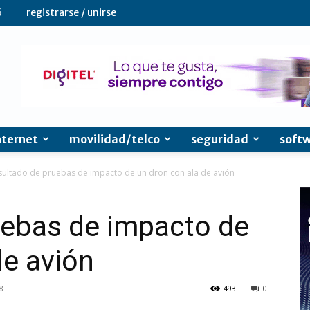
6
registrarse / unirse
nternet
movilidad/telco
seguridad
soft
sultado de pruebas de impacto de un dron con ala de avión
uebas de impacto de
de avión
8
493
0