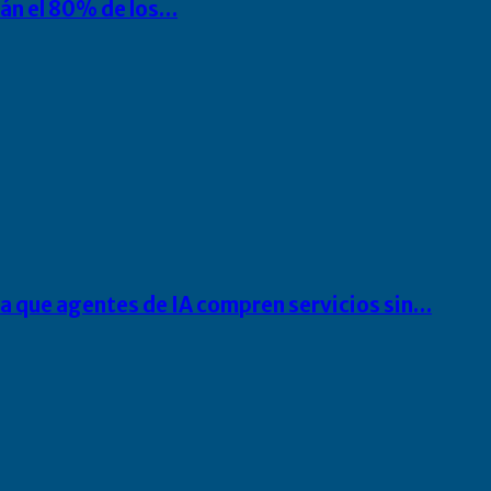
rán el 80% de los…
ra que agentes de IA compren servicios sin…