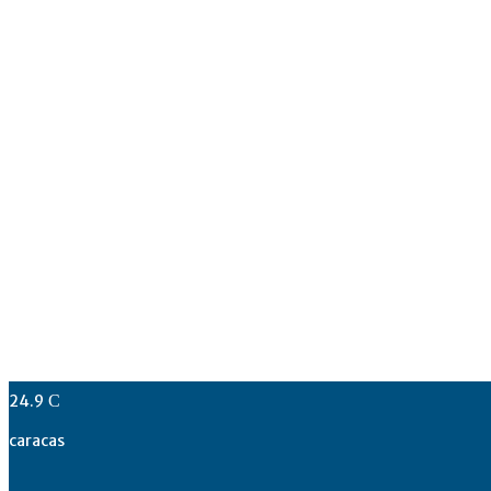
24.9
C
caracas