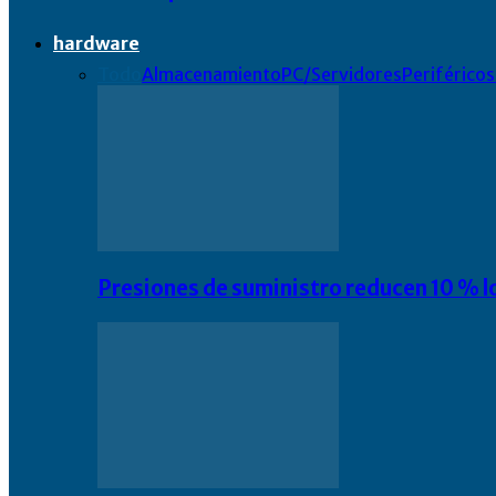
hardware
Todo
Almacenamiento
PC/Servidores
Periféricos
Presiones de suministro reducen 10 % l