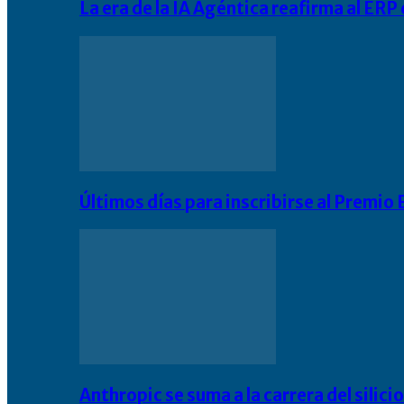
La era de la IA Agéntica reafirma al ER
Últimos días para inscribirse al Premi
Anthropic se suma a la carrera del silic