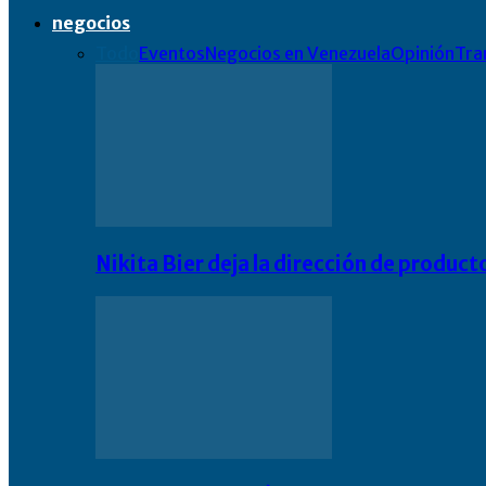
negocios
Todo
Eventos
Negocios en Venezuela
Opinión
Tra
Nikita Bier deja la dirección de product