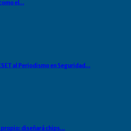
P como el…
o ESET al Periodismo en Seguridad…
io propio: diseñará chips…