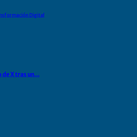
nsformación Digital
o de X tras un…