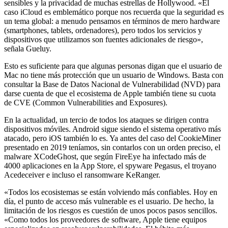
sensibles y la privacidad de muchas estrellas de Hollywood. «El
caso iCloud es emblemático porque nos recuerda que la seguridad es
un tema global: a menudo pensamos en términos de mero hardware
(smartphones, tablets, ordenadores), pero todos los servicios y
dispositivos que utilizamos son fuentes adicionales de riesgo»,
señala Gueluy.
Esto es suficiente para que algunas personas digan que el usuario de
Mac no tiene más protección que un usuario de Windows. Basta con
consultar la Base de Datos Nacional de Vulnerabilidad (NVD) para
darse cuenta de que el ecosistema de Apple también tiene su cuota
de CVE (Common Vulnerabilities and Exposures).
En la actualidad, un tercio de todos los ataques se dirigen contra
dispositivos móviles. Android sigue siendo el sistema operativo más
atacado, pero iOS también lo es. Ya antes del caso del CookieMiner
presentado en 2019 teníamos, sin contarlos con un orden preciso, el
malware XCodeGhost, que según FireEye ha infectado más de
4000 aplicaciones en la App Store, el spyware Pegasus, el troyano
Acedeceiver e incluso el ransomware KeRanger.
«Todos los ecosistemas se están volviendo más confiables. Hoy en
día, el punto de acceso más vulnerable es el usuario. De hecho, la
limitación de los riesgos es cuestión de unos pocos pasos sencillos.
«Como todos los proveedores de software, Apple tiene equipos