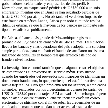
gobernadores, celebridades y empresarios de alto perfil. En
Mozambique, un ataque causó pérdidas de US$50.000 a un solo
empresario, mientras que en Brasil se han registrado pérdidas de
hasta US$2.500 por ataque. No obstante, el verdadero impacto de
este fraude en América Latina, África y en todo el mundo resulta
difícil de estimar, ya que la mayoría de los bancos no comparte este
tipo de estadísticas públicamente.
En África, el banco más grande de Mozambique registró un
promedio de 17,2 casos de clonación de SIMs al mes. Tal situación
llevo a los bancos y a las operadoras del país a adoptar una solución
simple pero eficaz para combatir el fraude: desarrollaron un sistema
integrado de consultas en tiempo real que erradicó este tipo de
fraude a nivel nacional.
La investigación encontró también que en algunos casos el objetivo
de este fraude es el proveedor del servicio móvil. Esto sucede
cuando los empleados del proveedor son incapaces de identificar un
documento fraudulento, lo que permite que el estafador active una
nueva tarjeta SIM. Otro gran problema son los
insiders
, o empleados
corruptos, reclutados por los cibercriminales quienes les pagan de
US$10 a US$40 por cada tarjeta SIM activada. Sin embargo, el peor
tipo de ataque ocurre cuando el ciberdelincuente envía un correo
electrónico de phishing con el fin de robar las credenciales de un
empleado de manera que puedan tener acceso al sistema del