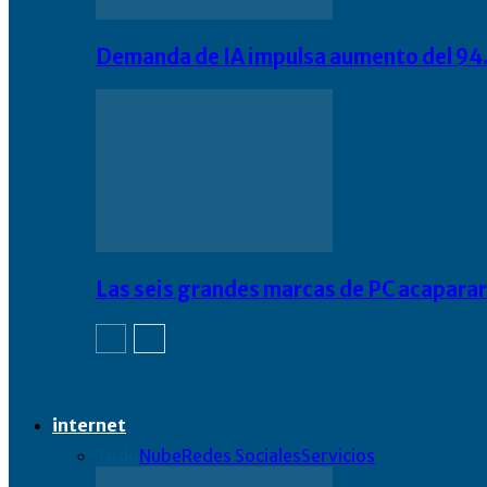
Demanda de IA impulsa aumento del 94.
Las seis grandes marcas de PC acapara
internet
Todo
Nube
Redes Sociales
Servicios