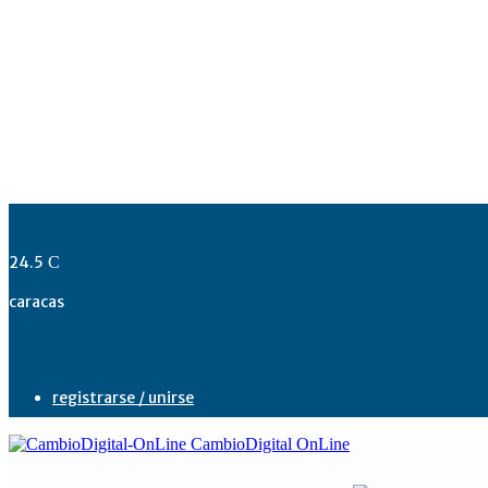
24.5
C
caracas
registrarse / unirse
CambioDigital OnLine