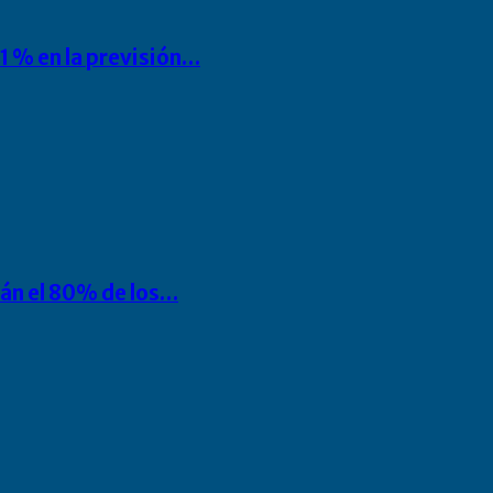
1 % en la previsión…
rán el 80% de los…