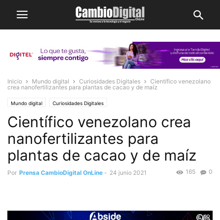
Inicio
Mundo digital
Curiosidades Digitales
Científico venezolano
crea nanofertilizantes para plantas de cacao y de maíz
Mundo digital
Curiosidades Digitales
Científico venezolano crea
nanofertilizantes para
plantas de cacao y de maíz
165
0
Por
Prensa CambioDigital OnLine
-
24 junio 2021