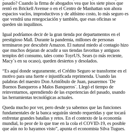
pasado? Cuando la firma de abogados vea que los siete pisos que
rentó en Brickell Avenue o en el Centro de Manhattan son ahora
espacios vacíos, improductivos y de altísimo costo, lo más seguro es
que vendrá una renegociación y también, que esas oficinas se
queden sin inquilinos.
Igual podríamos decir de la gran tienda por departamentos en el
prestigioso Mall. Durante la pandemia, millones de personas
terminaron por descubrir Amazon. El natural miedo al contagio hizo
que muchos dejaran de acudir a sus tiendas favoritas y antiguos
templos del consumo, tales como ToyrUS, Sears (o más reciente,
Macy´s en su ocaso), queden desiertos y desolados.
“Es aquí donde seguramente, el Crédito Seguro se transforme en el
motivo para una fuerte e injustificada reprimenda. Usando las
palabras del maestro Don Aristóbulo de Juan, pasaremos ¨De
Buenos Banqueros a Malos Banqueros¨. Llegó el tiempo de
reinventarnos, aprendiendo de las experiencias del pasado, usando
las herramientas tecnológicas actuales.
Queda mucho por ver, pero desde ya sabemos que las funciones
fundamentales de la banca seguirán siendo requeridas y que tocará
enfrentar grandes batallas y retos. En el contexto de la economía
mundial, lo peor de lo que trae en la cola el COVID-19, es posible
que aún no lo hayamos visto”, apunta el economista Silva Tugues.