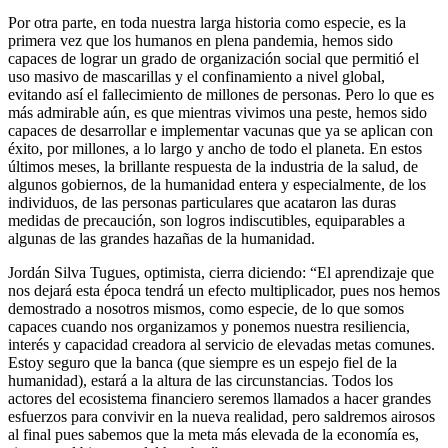
Por otra parte, en toda nuestra larga historia como especie, es la
primera vez que los humanos en plena pandemia, hemos sido
capaces de lograr un grado de organización social que permitió el
uso masivo de mascarillas y el confinamiento a nivel global,
evitando así el fallecimiento de millones de personas. Pero lo que es
más admirable aún, es que mientras vivimos una peste, hemos sido
capaces de desarrollar e implementar vacunas que ya se aplican con
éxito, por millones, a lo largo y ancho de todo el planeta. En estos
últimos meses, la brillante respuesta de la industria de la salud, de
algunos gobiernos, de la humanidad entera y especialmente, de los
individuos, de las personas particulares que acataron las duras
medidas de precaución, son logros indiscutibles, equiparables a
algunas de las grandes hazañas de la humanidad.
Jordán Silva Tugues, optimista, cierra diciendo: “El aprendizaje que
nos dejará esta época tendrá un efecto multiplicador, pues nos hemos
demostrado a nosotros mismos, como especie, de lo que somos
capaces cuando nos organizamos y ponemos nuestra resiliencia,
interés y capacidad creadora al servicio de elevadas metas comunes.
Estoy seguro que la banca (que siempre es un espejo fiel de la
humanidad), estará a la altura de las circunstancias. Todos los
actores del ecosistema financiero seremos llamados a hacer grandes
esfuerzos para convivir en la nueva realidad, pero saldremos airosos
al final pues sabemos que la meta más elevada de la economía es,