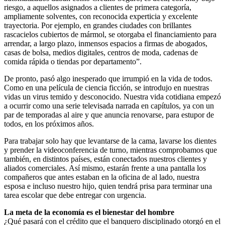
riesgo, a aquellos asignados a clientes de primera categoría,
ampliamente solventes, con reconocida experticia y excelente
trayectoria. Por ejemplo, en grandes ciudades con brillantes
rascacielos cubiertos de mármol, se otorgaba el financiamiento para
arrendar, a largo plazo, inmensos espacios a firmas de abogados,
casas de bolsa, medios digitales, centros de moda, cadenas de
comida rápida o tiendas por departamento”.
De pronto, pasó algo inesperado que irrumpió en la vida de todos.
Como en una película de ciencia ficción, se introdujo en nuestras
vidas un virus temido y desconocido. Nuestra vida cotidiana empezó
a ocurrir como una serie televisada narrada en capítulos, ya con un
par de temporadas al aire y que anuncia renovarse, para estupor de
todos, en los próximos años.
Para trabajar solo hay que levantarse de la cama, lavarse los dientes
y prender la videoconferencia de turno, mientras comprobamos que
también, en distintos países, están conectados nuestros clientes y
aliados comerciales. Así mismo, estarán frente a una pantalla los
compañeros que antes estaban en la oficina de al lado, nuestra
esposa e incluso nuestro hijo, quien tendrá prisa para terminar una
tarea escolar que debe entregar con urgencia.
La meta de la economía es el bienestar del hombre
¿Qué pasará con el crédito que el banquero disciplinado otorgó en el