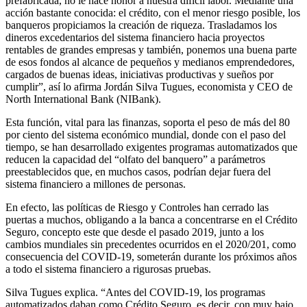
prefabricada, no le hace honor a nuestra difícil labor. Mediante una
acción bastante conocida: el crédito, con el menor riesgo posible, los
banqueros propiciamos la creación de riqueza. Trasladamos los
dineros excedentarios del sistema financiero hacia proyectos
rentables de grandes empresas y también, ponemos una buena parte
de esos fondos al alcance de pequeños y medianos emprendedores,
cargados de buenas ideas, iniciativas productivas y sueños por
cumplir”, así lo afirma Jordán Silva Tugues, economista y CEO de
North International Bank (NIBank).
Esta función, vital para las finanzas, soporta el peso de más del 80
por ciento del sistema económico mundial, donde con el paso del
tiempo, se han desarrollado exigentes programas automatizados que
reducen la capacidad del “olfato del banquero” a parámetros
preestablecidos que, en muchos casos, podrían dejar fuera del
sistema financiero a millones de personas.
En efecto, las políticas de Riesgo y Controles han cerrado las
puertas a muchos, obligando a la banca a concentrarse en el Crédito
Seguro, concepto este que desde el pasado 2019, junto a los
cambios mundiales sin precedentes ocurridos en el 2020/201, como
consecuencia del COVID-19, someterán durante los próximos años
a todo el sistema financiero a rigurosas pruebas.
Silva Tugues explica. “Antes del COVID-19, los programas
automatizados daban como Crédito Seguro, es decir, con muy bajo