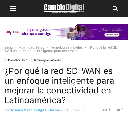
Inicio
Movilidad/Telco
Tecnologías móviles
¿Por qué la red SD-
WAN es un enfoque inteligente para mejorar la...
Movilidad/Telco
Tecnologías móviles
¿Por qué la red SD-WAN es
un enfoque inteligente para
mejorar la conectividad en
Latinoamérica?
111
0
Por
Prensa CambioDigital OnLine
-
20 junio 2021