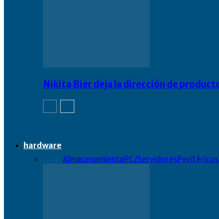
Nikita Bier deja la dirección de product
hardware
Todo
Almacenamiento
PC/Servidores
Periféricos