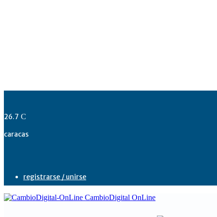
26.7
C
caracas
registrarse / unirse
CambioDigital OnLine