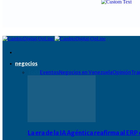
negocios
Todo
Eventos
Negocios en Venezuela
Opinión
Tra
La era de la IA Agéntica reafirma al ER