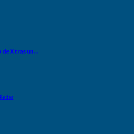
o de X tras un…
Redes