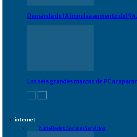
Demanda de IA impulsa aumento del 94.
Las seis grandes marcas de PC acapara
internet
Todo
Nube
Redes Sociales
Servicios