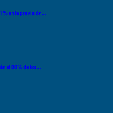
1 % en la previsión…
rán el 80% de los…