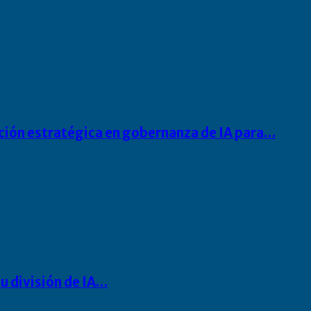
ación estratégica en gobernanza de IA para…
u división de IA…