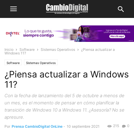
Inicio
Software
Sistemas Operativos
¿Piensa actualizar a
Windows 11?
Software
Sistemas Operativos
¿Piensa actualizar a Windows
11?
Con la fecha de lanzamiento del 5 de octubre a menos de
un mes, es el momento de pensar en cómo planificar la
transición de Windows 10 a Windows 11. ¿Asesoría? No se
apresure.
215
0
Por
Prensa CambioDigital OnLine
-
10 septiembre 2021