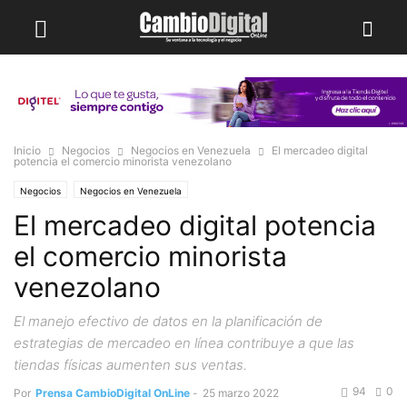
Inicio
Negocios
Negocios en Venezuela
El mercadeo digital
potencia el comercio minorista venezolano
Negocios
Negocios en Venezuela
El mercadeo digital potencia
el comercio minorista
venezolano
El manejo efectivo de datos en la planificación de
estrategias de mercadeo en línea contribuye a que las
tiendas físicas aumenten sus ventas.
94
0
Por
Prensa CambioDigital OnLine
-
25 marzo 2022