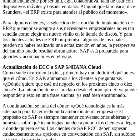
fundamentalmente por ser ágil, ágil, colaborativa, fácil de usar con
dispositivos móviles y basada en datos. Al igual que la música, dice
Saunders, «el ERP existe para atender al público del momento».
Para algunos clientes, la selección de la opción de implantación de
ERP que mejor se adapte a sus necesidades empresariales no es tan
sencilla como elegir un nuevo vinilo en la tienda de discos. Y para
los clientes actuales de ERP on-premise, algunos de los cuales
pueden no haber realizado una actualización en años, la perspectiva
del cambio puede resultar abrumadora. SAP está preparada para
guiarles y acompañarles en el viaje.
Actualización de ECC a SAP S/4HANA Cloud
Como suele ocurrir en la vida, primero hay que definir el qué antes
que el cómo. En SAP, animamos a los clientes a preguntarse:
«¿Dónde quiero que esté mi negocio en los próximos cinco o diez
años?». La intención debe estar clara desde el principio. Si ya puede
responder a esto en una frase sucinta, ya está bien encaminado.
A continuación, se trata del cómo: «¿Qué tecnología es la más
adecuada para hacer realidad la ambición de mi empresa?» El
propósito de SAP es siempre mantener conversaciones abiertas y
honestas sobre qué tecnologías pueden ayudar a los clientes a llegar
a donde quieren estar. Los clientes de SAP ECC deben sopesar
cuidadosamente sus opciones en conversación con SAP, sin subirse
a ciegas al carro de la nube.