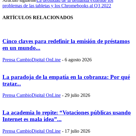
Artículo siguiente
La debilidad de la demanda extiende los
problemas de las tabletas y los Chromebooks al Q3 2022
ARTÍCULOS RELACIONADOS
Cinco claves para redefinir la emisión de préstamos
en un mundo...
Prensa CambioDigital OnLine
-
6 agosto 2026
La paradoja de la empatía en la cobranza: Por qué
tratar...
Prensa CambioDigital OnLine
-
29 julio 2026
La academia lo repite: “Votaciones públicas usando
Internet es mala idea”...
Prensa CambioDigital OnLine
-
17 julio 2026