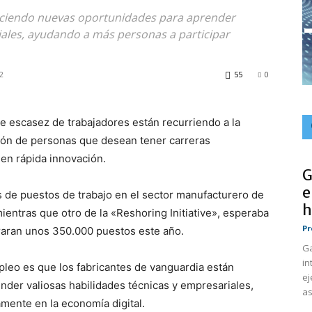
reciendo nuevas oportunidades para aprender
iales, ayudando a más personas a participar
2
55
0
e escasez de trabajadores están recurriendo a la
ción de personas que desean tener carreras
 en rápida innovación.
G
e
 de puestos de trabajo en el sector manufacturero de
h
ientras que otro de la «Reshoring Initiative», esperaba
Pr
aran unos 350.000 puestos este año.
Ga
in
mpleo es que los fabricantes de vanguardia están
ej
der valiosas habilidades técnicas y empresariales,
as
mente en la economía digital.