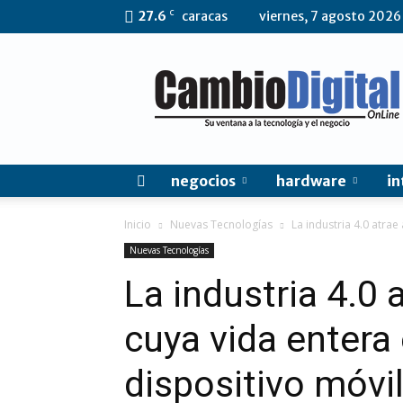
C
27.6
caracas
viernes, 7 agosto 2026
CambioDigital
OnLine
negocios
hardware
in
Inicio
Nuevas Tecnologías
La industria 4.0 atrae
Nuevas Tecnologías
La industria 4.0 
cuya vida entera
dispositivo móvi