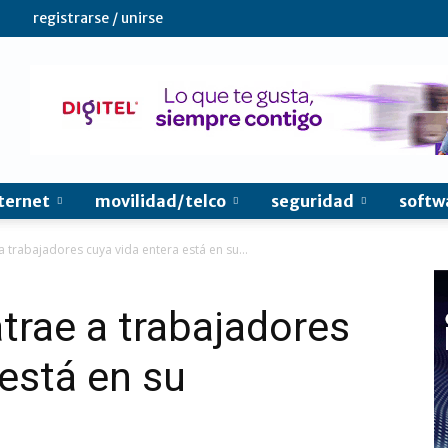
registrarse / unirse
ternet
movilidad/telco
seguridad
softw
 a trabajadores cuya vida entera está en su...
atrae a trabajadores
 está en su
l