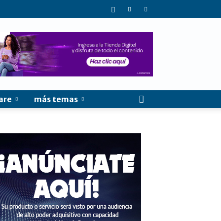
are
más temas