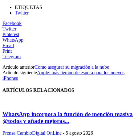
ETIQUETAS
Twitter
Facebook
Twitter
Pinterest
WhatsApp
Email
Print
Telegram
Artículo anterior
Como asegurar su migración a la nube
Artículo siguiente
Apple: más tiempo de espera para los nuevos
iPhones
ARTÍCULOS RELACIONADOS
WhatsApp incorpora la función de mención masiva
@todos y añade mejoras...
Prensa CambioDigital OnLine
-
5 agosto 2026