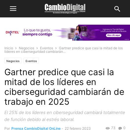
Inicio
Negocios
Eventos
Gartner predice que casi la mitad de los
líderes en ciberseguridad cambiarán...
Negocios
Eventos
Gartner predice que casi la
mitad de los líderes en
ciberseguridad cambiarán de
trabajo en 2025
El 25% de los líderes en ciberseguridad cambiará totalmente
de función debido al estrés laboral.
73
0
Por
Prensa CambioDigital OnLine
-
22 febrero 2023