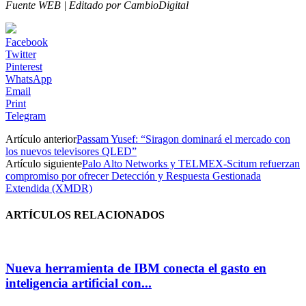
Fuente WEB | Editado por CambioDigital
Facebook
Twitter
Pinterest
WhatsApp
Email
Print
Telegram
Artículo anterior
Passam Yusef: “Siragon dominará el mercado con
los nuevos televisores QLED”
Artículo siguiente
Palo Alto Networks y TELMEX-Scitum refuerzan
compromiso por ofrecer Detección y Respuesta Gestionada
Extendida (XMDR)
ARTÍCULOS RELACIONADOS
Nueva herramienta de IBM conecta el gasto en
inteligencia artificial con...