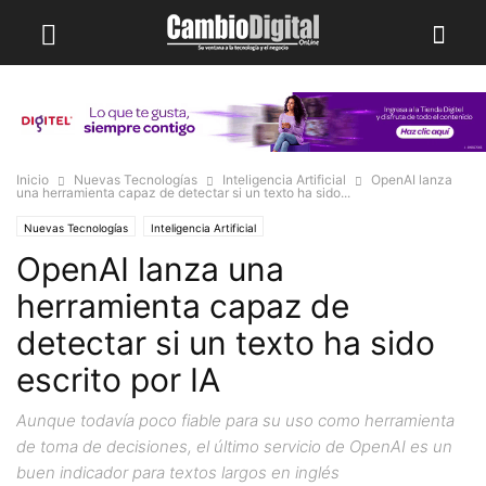
Inicio
Nuevas Tecnologías
Inteligencia Artificial
OpenAI lanza
una herramienta capaz de detectar si un texto ha sido...
Nuevas Tecnologías
Inteligencia Artificial
OpenAI lanza una
herramienta capaz de
detectar si un texto ha sido
escrito por IA
Aunque todavía poco fiable para su uso como herramienta
de toma de decisiones, el último servicio de OpenAI es un
buen indicador para textos largos en inglés