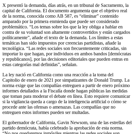
X presentó la demanda, días atrás, en un tribunal de Sacramento, la
capital de California. El documento argumenta que el objetivo real
de la norma, conocida como AB 587, es “eliminar” contenido
amparado por la primera enmienda que puede ser considerado
problemático. “Los temas sobre los que la ley obliga a hablar en
contra de su voluntad son altamente controvertidos y están cargados
políticamente”, añade el texto de la demanda. Los límites a estas
temáticas han sido impuestos por creencias partidistas, añade la
tecnológica. “Las redes sociales son frecuentemente criticadas, sin
importar lo que hagan, por individuos en ambos bandos [demócratas
y republicanos], por las decisiones editoriales que pueden entras en
estas categorías mal definidas”, señalan.
La ley nació en California como una reacción a la toma del
Capitolio de enero de 2021 por simpatizantes de Donald Trump. La
norma exige que las compañías entreguen a partir de enero próximo
informes detallados a la Fiscalía donde hagan públicas las medidas
que toman para moderar el debate en línea. Esto requiere comunicar
si la vigilancia queda a cargo de la inteligencia artificial o cómo se
procede ante las ofensas o amenazas. Las compañías que no
entreguen estos informes pueden ser multadas.
El gobernador de California, Gavin Newsom, una de las estrellas del
partido demócrata, había celebrado la aprobación de esta norma.
“No nos quedaremos inmóviles mientras las redes sociales son