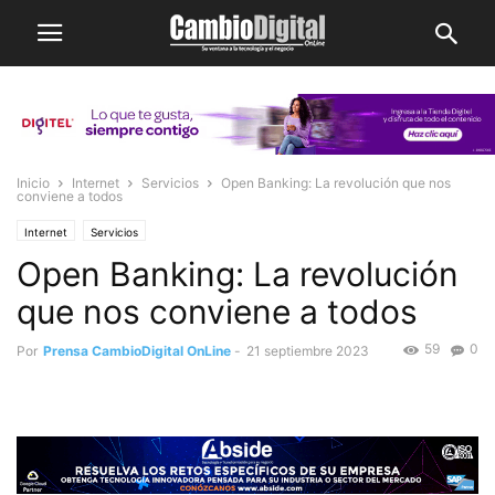
Inicio
Internet
Servicios
Open Banking: La revolución que nos
conviene a todos
Internet
Servicios
Open Banking: La revolución
que nos conviene a todos
59
0
Por
Prensa CambioDigital OnLine
-
21 septiembre 2023