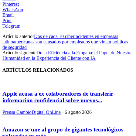
Pinterest
WhatsApp
Email
Print
Telegram
Artículo anterior
Dos de cada 10 ciberincidentes en empresas
latinoamericanas son causados por empleados que violan políticas
de seguridad
Artículo siguiente
De la Eficiencia a la Empatía: el Papel de Nuestra
Humanidad en la Experiencia del Cliente con IA
ARTÍCULOS RELACIONADOS
Apple acusa a ex colaboradores de transferir
información confidencial sobre nuevos...
Prensa CambioDigital OnLine
-
6 agosto 2026
Amazon se une al grupo de gigantes tecnológicos