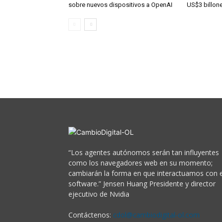
sobre nuevos dispositivos a OpenAI
US$3 billon
“Los agentes autónomos serán tan influyentes
como los navegadores web en su momento;
cambiarán la forma en que interactuamos con e
software.” Jensen Huang Presidente y director
ejecutivo de Nvidia
Contáctenos:
cdol@cambiodigital-ol.com