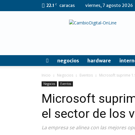
C
22.1
caracas
viernes, 7 agosto 2026
CambioDigital
OnLine
negocios
hardware
intern
Inicio
Negocios
Eventos
Microsoft suprime 1.
Negocios
Eventos
Microsoft supri
el sector de los
La empresa se alinea con las mejores op