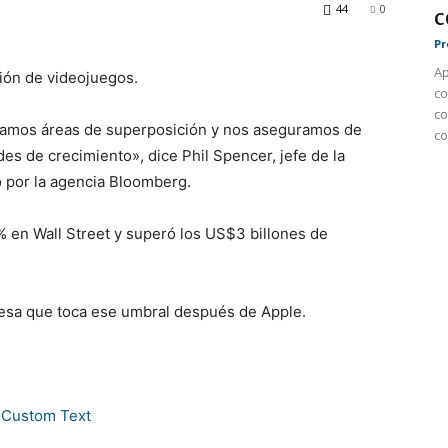
44
0
c
Pr
Ap
sión de videojuegos.
co
co
icamos áreas de superposición y nos aseguramos de
co
es de crecimiento», dice Phil Spencer, jefe de la
o por la agencia Bloomberg.
 en Wall Street y superó los US$3 billones de
esa que toca ese umbral después de Apple.