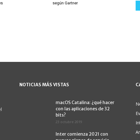
es
según Gartner
NOTICIAS MÁS VISTAS
C
macOS Catalina: ¿qué hacer
N
con las aplicaciones de 32
l
E
bits?
23 octubre 2019
In
A
Inter comienza 2021 con