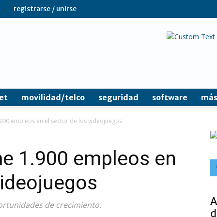
registrarse / unirse
et
movilidad/telco
seguridad
software
más
900 empleos en el sector de los videojuegos
me 1.900 empleos en
 videojuegos
A
ortunidades de crecimiento.
d