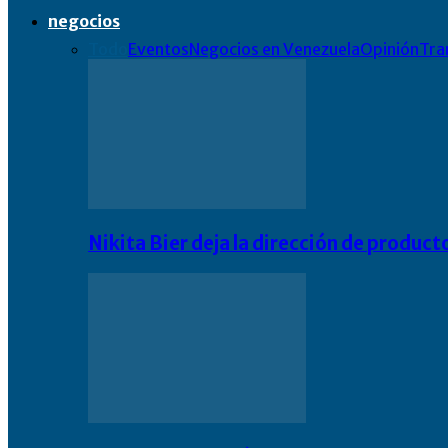
negocios
Todo
Eventos
Negocios en Venezuela
Opinión
Tra
Nikita Bier deja la dirección de product