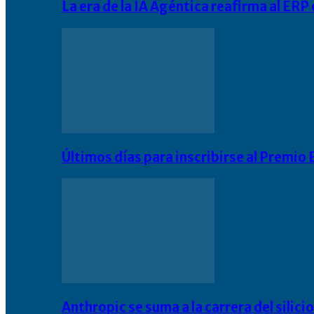
La era de la IA Agéntica reafirma al ER
Últimos días para inscribirse al Premi
Anthropic se suma a la carrera del silic