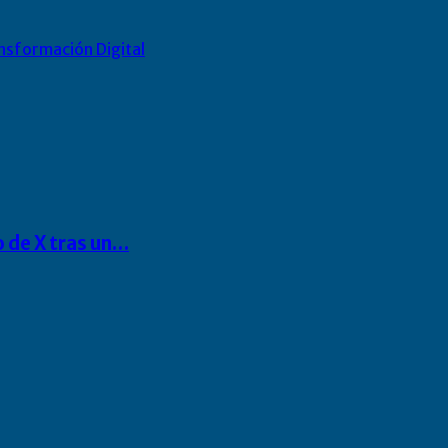
nsformación Digital
o de X tras un…