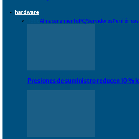
hardware
Todo
Almacenamiento
PC/Servidores
Periféricos
Presiones de suministro reducen 10 % l