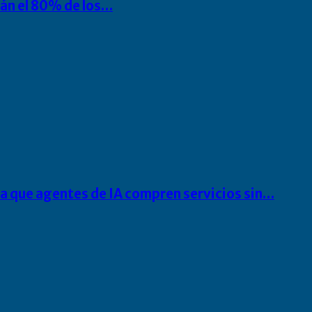
rán el 80% de los…
ra que agentes de IA compren servicios sin…