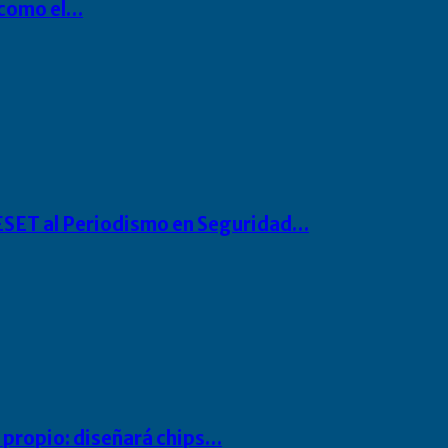
P como el…
o ESET al Periodismo en Seguridad…
io propio: diseñará chips…