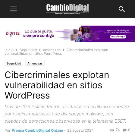
Inicio
Seguridad
Amenazas
Cibercriminales explotan
vulnerabilidad en sitios WordPress
Seguridad
Amenazas
Cibercriminales explotan
vulnerabilidad en sitios
WordPress
Más de 20 mil sitios fueron afectados en el último semestre
por plugins maliciosos que distribuyen malware, con
oleadas de detecciones observadas en la telemetría ESET.
74
0
Por
Prensa CambioDigital OnLine
-
22 agosto 2024