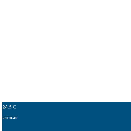
24.5
C
caracas