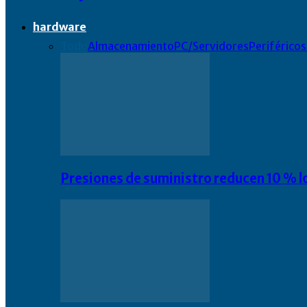
hardware
Todo
Almacenamiento
PC/Servidores
Periféricos
Presiones de suministro reducen 10 % l