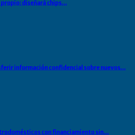
io propio: diseñará chips…
sferir información confidencial sobre nuevos…
ectrodomésticos con financiamiento sin…