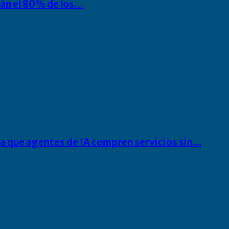
rán el 80% de los…
ra que agentes de IA compren servicios sin…