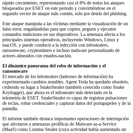
rápido crecimiento, representando casi el 8% de todos los ataques
bloqueados por ESET en este periodo y convirtiéndose en el
segundo vector de ataque más común, solo por detrás del phishing.
Este ataque manipula a las víctimas mediante la visualización de un
falso error, engañándolas para que copien, peguen y ejecuten
comandos maliciosos en sus dispositivos. La amenaza afecta a los
principales sistemas operativos, incluyendo Windows, Linux y
macOS, y puede conducir a la infección con infostealers,
ransomware, cryptominers e incluso malware personalizado de
actores alineados con estados-nación.
El dinámico panorama del robo de información y el
ransomware
El mercado de los infostealers (ladrones de información) ha
experimentado cambios notables. Agent Tesla ha quedado obsoleto,
cediendo su lugar a SnakeStealer (también conocido como Snake
Keylogger), que ahora es el infostealer más detectado en la
telemetría de ESET. SnakeStealer es capaz de registrar pulsaciones
de teclas, robar credenciales y capturar datos del portapapeles y de la
pantalla.
El informe también destaca importantes operaciones de interrupción
que afectaron a amenazas prolíficas de Malware-as-a-Service
(MaaS) como Lumma Stealer (cuya actividad había aumentado un