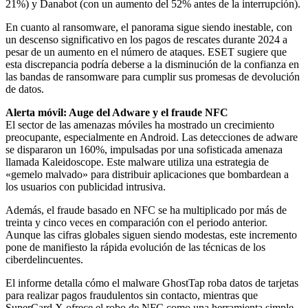
21%) y Danabot (con un aumento del 52% antes de la interrupción).
En cuanto al ransomware, el panorama sigue siendo inestable, con
un descenso significativo en los pagos de rescates durante 2024 a
pesar de un aumento en el número de ataques. ESET sugiere que
esta discrepancia podría deberse a la disminución de la confianza en
las bandas de ransomware para cumplir sus promesas de devolución
de datos.
Alerta móvil: Auge del Adware y el fraude NFC
El sector de las amenazas móviles ha mostrado un crecimiento
preocupante, especialmente en Android. Las detecciones de adware
se dispararon un 160%, impulsadas por una sofisticada amenaza
llamada Kaleidoscope. Este malware utiliza una estrategia de
«gemelo malvado» para distribuir aplicaciones que bombardean a
los usuarios con publicidad intrusiva.
Además, el fraude basado en NFC se ha multiplicado por más de
treinta y cinco veces en comparación con el periodo anterior.
Aunque las cifras globales siguen siendo modestas, este incremento
pone de manifiesto la rápida evolución de las técnicas de los
ciberdelincuentes.
El informe detalla cómo el malware GhostTap roba datos de tarjetas
para realizar pagos fraudulentos sin contacto, mientras que
SuperCard X ofrece el robo de NFC como una herramienta simple