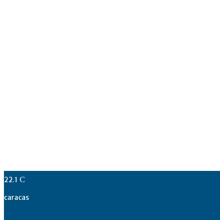
22.1
C
caracas