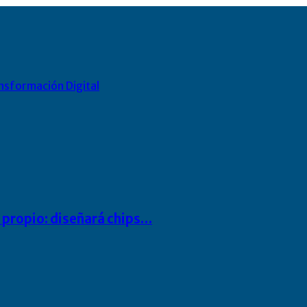
nsformación Digital
io propio: diseñará chips…