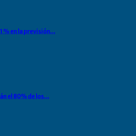
1 % en la previsión…
rán el 80% de los…