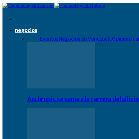
negocios
Todo
Eventos
Negocios en Venezuela
Opinión
Tra
Anthropic se suma a la carrera del silic