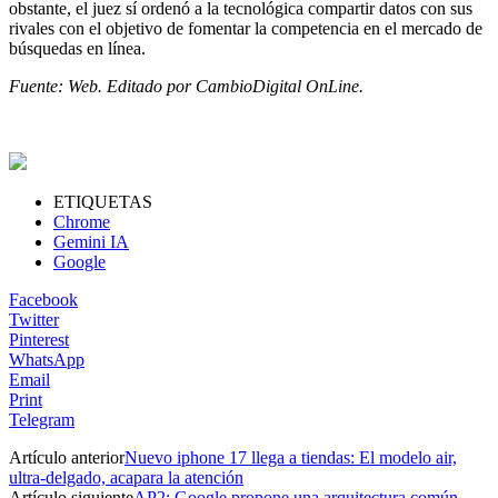
obstante, el juez sí ordenó a la tecnológica compartir datos con sus
rivales con el objetivo de fomentar la competencia en el mercado de
búsquedas en línea.
Fuente: Web. Editado por CambioDigital OnLine.
ETIQUETAS
Chrome
Gemini IA
Google
Facebook
Twitter
Pinterest
WhatsApp
Email
Print
Telegram
Artículo anterior
Nuevo iphone 17 llega a tiendas: El modelo air,
ultra-delgado, acapara la atención
Artículo siguiente
AP2: Google propone una arquitectura común