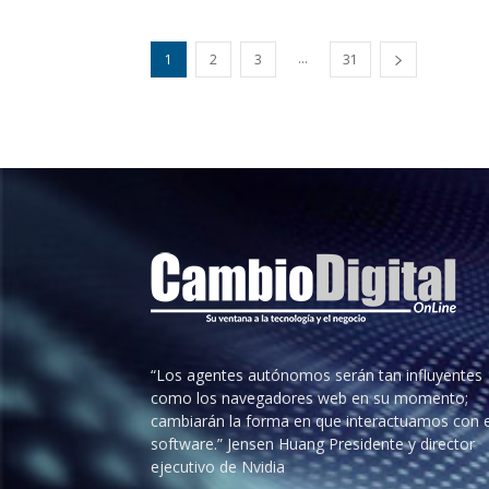
...
1
2
3
31
“Los agentes autónomos serán tan influyentes
como los navegadores web en su momento;
cambiarán la forma en que interactuamos con e
software.” Jensen Huang Presidente y director
ejecutivo de Nvidia