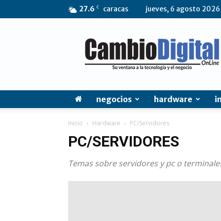
C
27.6
caracas
jueves, 6 agosto 2026
CambioDigital
OnLine
negocios
hardware
i
Inicio
Hardware
PC/Servidores
PC/SERVIDORES
Temas sobre servidores y pc o terminale