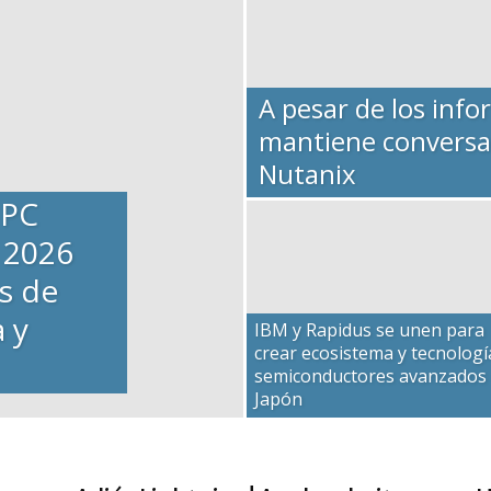
A pesar de los inf
mantiene conversac
Nutanix
 PC
 2026
os de
 y
IBM y Rapidus se unen para
crear ecosistema y tecnologí
semiconductores avanzados
Japón