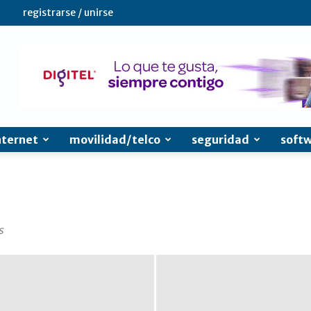
registrarse / unirse
nternet
movilidad/telco
seguridad
soft
s