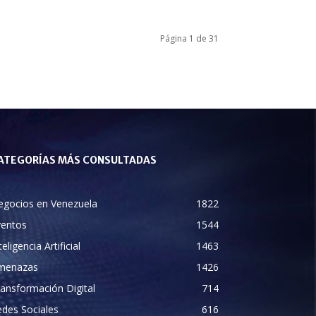
Página 1 de 31
ATEGORÍAS MÁS CONSULTADAS
egocios en Venezuela
1822
ventos
1544
teligencia Artificial
1463
menazas
1426
ansformación Digital
714
des Sociales
616