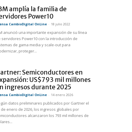
BM amplía la familia de
ervidores Power10
ensa CambioDigital OnLine
-
18 julio 2022
M anunció una importante expansión de su línea
 servidores Power10 con la introducción de
stemas de gama media y scale-out para
dernizar, proteger...
artner: Semiconductores en
xpansión: US$793 mil millones
n ingresos durante 2025
ensa CambioDigital OnLine
-
14 enero 2026
gún datos preliminares publicados por Gartner el
 de enero de 2026, los ingresos globales por
miconductores alcanzaron los 793 mil millones de
lares...