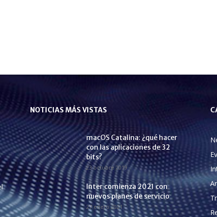
NOTICIAS MÁS VISTAS
C
macOS Catalina: ¿qué hacer
N
con las aplicaciones de 32
E
bits?
23 octubre 2019
In
A
l
Inter comienza 2021 con
nuevos planes de servicio
Tr
27 enero 2021
Re