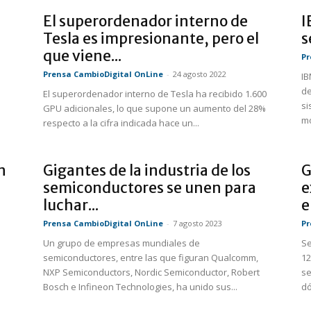
El superordenador interno de
I
Tesla es impresionante, pero el
s
que viene...
Pr
Prensa CambioDigital OnLine
-
24 agosto 2022
IB
de
El superordenador interno de Tesla ha recibido 1.600
si
GPU adicionales, lo que supone un aumento del 28%
mo
respecto a la cifra indicada hace un...
n
Gigantes de la industria de los
G
semiconductores se unen para
e
luchar...
e
Prensa CambioDigital OnLine
-
7 agosto 2023
Pr
Un grupo de empresas mundiales de
Se
semiconductores, entre las que figuran Qualcomm,
12
NXP Semiconductors, Nordic Semiconductor, Robert
se
Bosch e Infineon Technologies, ha unido sus...
dó