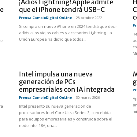
¡Adiós Lightning! Apple admite
H
te
que el iPhone tendrá USB-C
C
c
Prensa CambioDigital OnLine
-
28 octubre 2022
Pr
Si compra un nuevo iPhone en 2024 tendrá que decir
adiós a los viejos cables y accesorios Lightning. La
Re
Unión Europea ha dicho que todos...
de
pe
co
Mi
Intel impulsa una nueva
M
generación de PCs
g
empresariales con IA integrada
Pr
Prensa CambioDigital OnLine
-
30 marzo 2026
Ap
an
ra
Intel presentó su nueva generación de
mi
procesadores Intel Core Ultra Series 3, concebida
para equipos empresariales y construida sobre el
nodo Intel 18A, una...