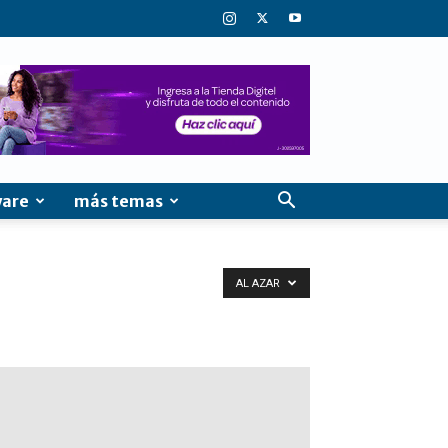
ware
más temas
AL AZAR