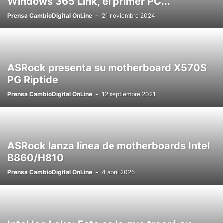
Windows 365 Link, el primer PC...
Prensa CambioDigital OnLine
-
21 noviembre 2024
ASRock presenta su motherboard X570S
PG Riptide
Prensa CambioDigital OnLine
-
12 septiembre 2021
ASRock lanza línea de motherboards Intel
B860/H810
Prensa CambioDigital OnLine
-
4 abril 2025