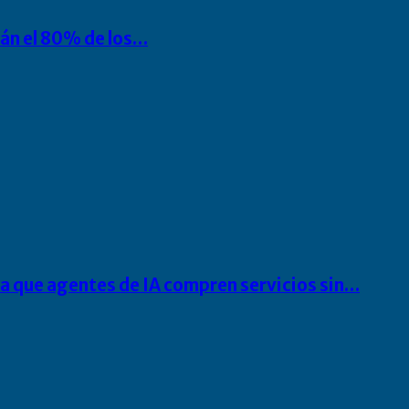
rán el 80% de los…
ra que agentes de IA compren servicios sin…