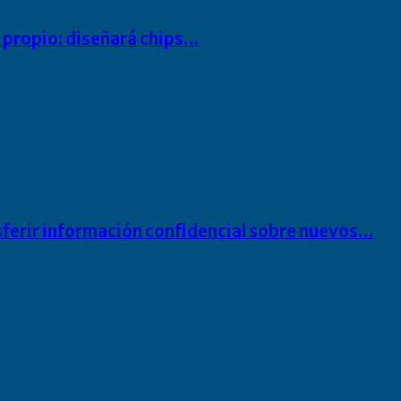
io propio: diseñará chips…
sferir información confidencial sobre nuevos…