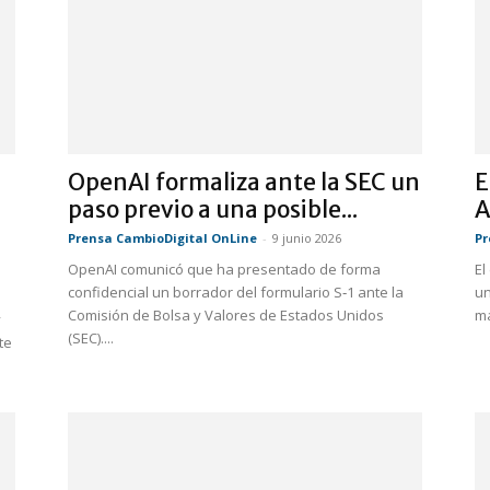
OpenAI formaliza ante la SEC un
E
paso previo a una posible...
A
Prensa CambioDigital OnLine
-
9 junio 2026
Pr
OpenAI comunicó que ha presentado de forma
El
confidencial un borrador del formulario S‑1 ante la
un
Comisión de Bolsa y Valores de Estados Unidos
má
y
(SEC)....
te