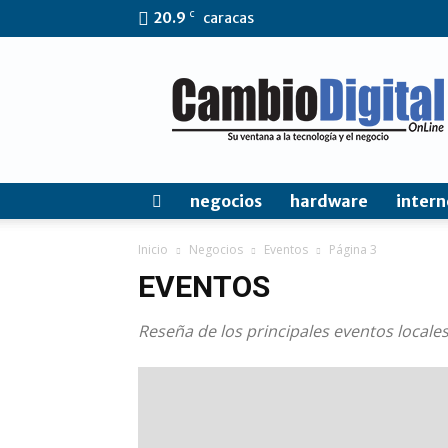
C
20.9
caracas
CambioDigital
OnLine
negocios
hardware
intern
Inicio
Negocios
Eventos
Página 3
EVENTOS
Reseña de los principales eventos locale