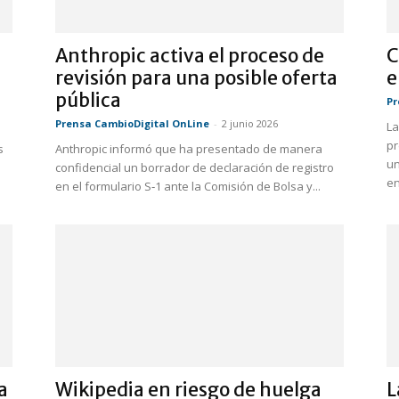
Anthropic activa el proceso de
C
revisión para una posible oferta
e
pública
Pr
Prensa CambioDigital OnLine
-
2 junio 2026
La
pr
s
Anthropic informó que ha presentado de manera
un
confidencial un borrador de declaración de registro
en
en el formulario S‑1 ante la Comisión de Bolsa y...
a
Wikipedia en riesgo de huelga
L