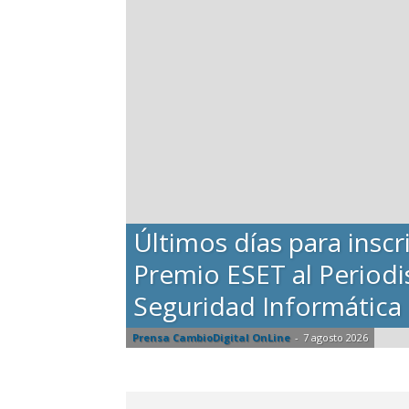
Últimos días para inscri
Premio ESET al Period
Seguridad Informática
Prensa CambioDigital OnLine
-
7 agosto 2026