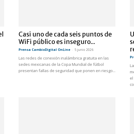
el
Casi uno de cada seis puntos de
U
WiFi público es inseguro...
s
r
Prensa CambioDigital OnLine
-
5 junio 2026
Pr
Las redes de conexión inalámbrica gratuita en las
sedes mexicanas de la Copa Mundial de fútbol
La
presentan fallas de seguridad que ponen en riesgo...
me
el
co