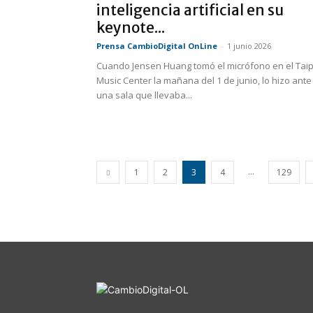
inteligencia artificial en su
keynote...
Prensa CambioDigital OnLine
-
1 junio 2026
Cuando Jensen Huang tomó el micrófono en el Taip
Music Center la mañana del 1 de junio, lo hizo ante
una sala que llevaba...
...
1
2
3
4
129