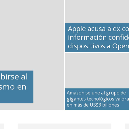
Apple acusa a ex c
información confid
dispositivos a Ope
birse al
ismo en
Amazon se une al grupo de
gigantes tecnológicos valor
en más de US$3 billones