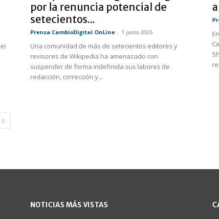
por la renuncia potencial de
a
setecientos...
Pr
Prensa CambioDigital OnLine
-
1 junio 2026
En
Ci
ei
Una comunidad de más de setecientos editores y
Sh
revisores de Wikipedia ha amenazado con
re
suspender de forma indefinida sus labores de
redacción, corrección y...
NOTICIAS MÁS VISTAS
C