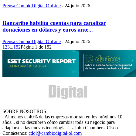
Prensa CambioDigital OnLine
-
24 julio 2026
Bancaribe habilita cuentas para canalizar
donaciones en dólares y euros ante...
Prensa CambioDigital OnLine
-
24 julio 2026
1
2
3
...
152
Página 1 de 152
SOBRE NOSOTROS
"Al menos el 40% de las empresas morirán en los próximos 10
años... si no descubren cómo cambiar toda su negocio para
adaptarse a las nuevas tecnologías". - John Chambers, Cisco
Contáctenos:
cdol@cambiodigital-ol.com