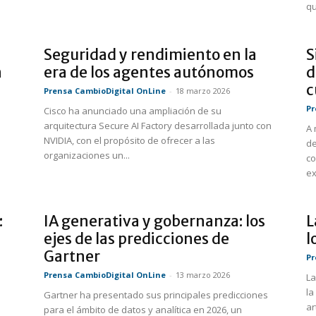
qu
a
Seguridad y rendimiento en la
S
n
era de los agentes autónomos
d
c
Prensa CambioDigital OnLine
-
18 marzo 2026
Pr
Cisco ha anunciado una ampliación de su
arquitectura Secure AI Factory desarrollada junto con
A 
NVIDIA, con el propósito de ofrecer a las
de
organizaciones un...
co
ex
:
IA generativa y gobernanza: los
L
ejes de las predicciones de
l
Gartner
Pr
Prensa CambioDigital OnLine
-
13 marzo 2026
La
la
Gartner ha presentado sus principales predicciones
ar
para el ámbito de datos y analítica en 2026, un