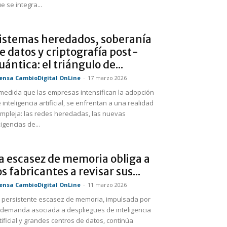
e se integra...
istemas heredados, soberanía
e datos y criptografía post-
uántica: el triángulo de...
ensa CambioDigital OnLine
-
17 marzo 2026
medida que las empresas intensifican la adopción
 inteligencia artificial, se enfrentan a una realidad
mpleja: las redes heredadas, las nuevas
igencias de...
a escasez de memoria obliga a
os fabricantes a revisar sus...
ensa CambioDigital OnLine
-
11 marzo 2026
 persistente escasez de memoria, impulsada por
 demanda asociada a despliegues de inteligencia
tificial y grandes centros de datos, continúa