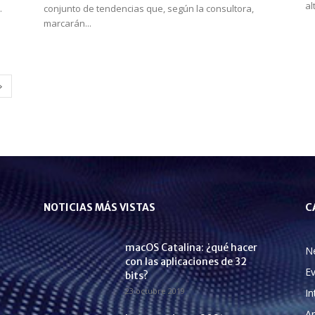
al
.
conjunto de tendencias que, según la consultora,
marcarán...
NOTICIAS MÁS VISTAS
C
macOS Catalina: ¿qué hacer
N
con las aplicaciones de 32
E
bits?
23 octubre 2019
In
A