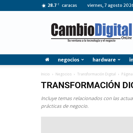
C
28.7
caracas
viernes, 7 agosto 202
CambioDigital
OnLine
negocios
hardware
i
Inicio
Negocios
Transformación Digital
Página
TRANSFORMACIÓN DI
Incluye temas relacionados con las actu
prácticas de negocio.