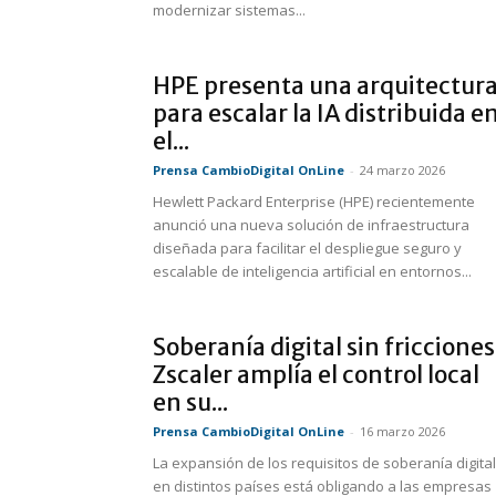
modernizar sistemas...
HPE presenta una arquitectur
para escalar la IA distribuida e
el...
Prensa CambioDigital OnLine
-
24 marzo 2026
Hewlett Packard Enterprise (HPE) recientemente
anunció una nueva solución de infraestructura
diseñada para facilitar el despliegue seguro y
escalable de inteligencia artificial en entornos...
Soberanía digital sin fricciones
Zscaler amplía el control local
en su...
Prensa CambioDigital OnLine
-
16 marzo 2026
La expansión de los requisitos de soberanía digital
en distintos países está obligando a las empresas