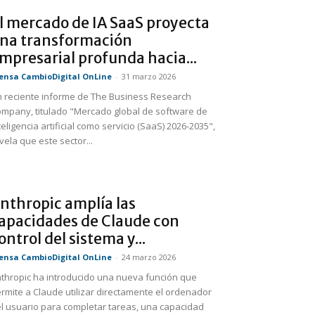
l mercado de IA SaaS proyecta
na transformación
mpresarial profunda hacia...
ensa CambioDigital OnLine
-
31 marzo 2026
 reciente informe de The Business Research
mpany, titulado "Mercado global de software de
teligencia artificial como servicio (SaaS) 2026-2035",
vela que este sector...
nthropic amplía las
apacidades de Claude con
ontrol del sistema y...
ensa CambioDigital OnLine
-
24 marzo 2026
thropic ha introducido una nueva función que
rmite a Claude utilizar directamente el ordenador
l usuario para completar tareas, una capacidad