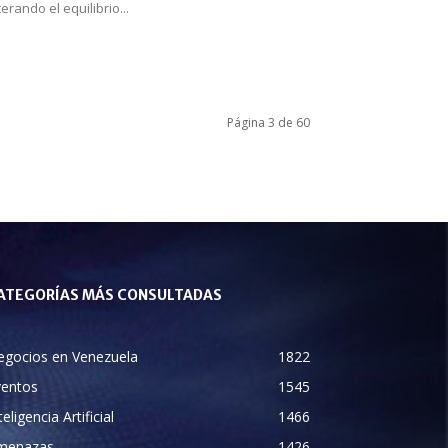
terando el equilibrio...
Página 3 de 60
ATEGORÍAS MÁS CONSULTADAS
egocios en Venezuela
1822
ventos
1545
teligencia Artificial
1466
menazas
1426