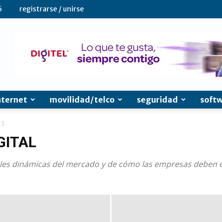
6
registrarse / unirse
nternet
movilidad/telco
seguridad
soft
 3
GITAL
ales dinámicas del mercado y de cómo las empresas deben 