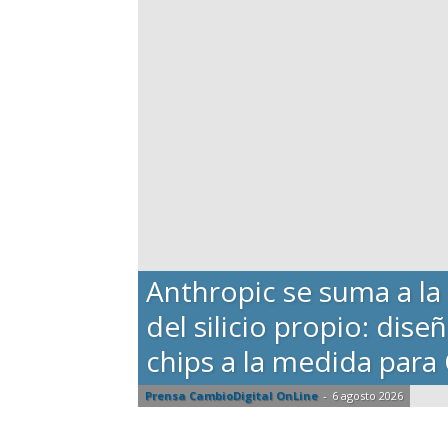
Anthropic se suma a la
del silicio propio: dise
chips a la medida para
Prensa CambioDigital OnLine
-
6 agosto 2026