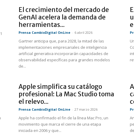
El crecimiento del mercado de
E
GenAI acelera la demanda de
u
herramientas...
e
Prensa CambioDigital OnLine
-
6 abril 2026
Pr
 1
Gartner anticipa que, para 2028, la mitad de las
Un
implementaciones empresariales de inteligencia
Co
artificial generativa incorporarán capacidades de
in
observabilidad específicas para grandes modelos
re
de...
Apple simplifica su catálogo
A
profesional: La Mac Studio toma
c
el relevo...
c
Prensa CambioDigital OnLine
-
27 marzo 2026
Pr
n
Apple ha confirmado el fin de la línea Mac Pro, un
An
movimiento que marca el cierre de una etapa
pe
iniciada en 2006 y que...
de