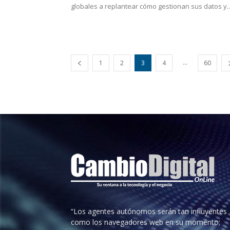
globales a replantear cómo gestionan sus datos y..
...
1
2
3
4
60
“Los agentes autónomos serán tan influyentes
como los navegadores web en su momento;