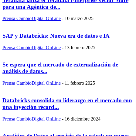
Teradata lanza el Teradata Enterprise Vector Store
para una Agéntica de...
Prensa CambioDigital OnLine
-
10 marzo 2025
SAP y Databricks: Nueva era de datos e IA
Prensa CambioDigital OnLine
-
13 febrero 2025
Se espera que el mercado de externalización de
análisis de datos...
Prensa CambioDigital OnLine
-
11 febrero 2025
Databricks consolida su liderazgo en el mercado con
una inyección récord...
Prensa CambioDigital OnLine
-
16 diciembre 2024
Analítica de Datos al servicio de la salud: un nuevo