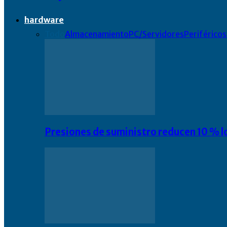
hardware
Todo
Almacenamiento
PC/Servidores
Periféricos
Presiones de suministro reducen 10 % l