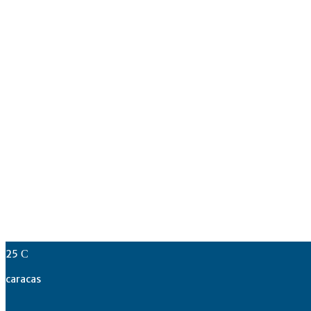
25
C
caracas