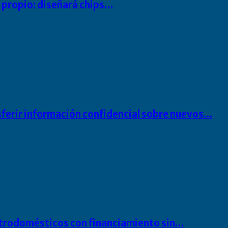
io propio: diseñará chips…
sferir información confidencial sobre nuevos…
ectrodomésticos con financiamiento sin…