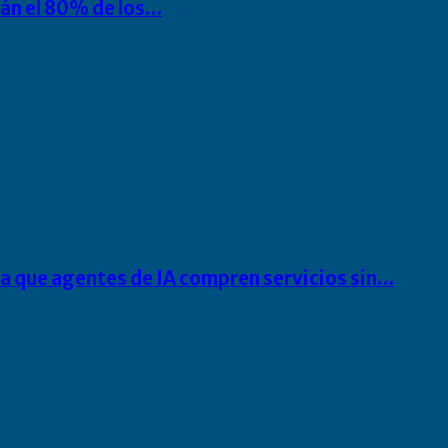
rán el 80% de los…
ra que agentes de IA compren servicios sin…