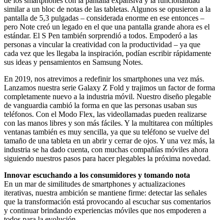
de los smartphones con la pantalla expansiva y la funcionalidad
similar a un bloc de notas de las tabletas. Algunos se opusieron a la
pantalla de 5,3 pulgadas – considerada enorme en ese entonces –
pero Note creó un legado en el que una pantalla grande ahora es el
estándar. El S Pen también sorprendió a todos. Empoderó a las
personas a vincular la creatividad con la productividad – ya que
cada vez que les llegaba la inspiración, podían escribir rápidamente
sus ideas y pensamientos en Samsung Notes.
En 2019, nos atrevimos a redefinir los smartphones una vez más.
Lanzamos nuestra serie Galaxy Z Fold y trajimos un factor de forma
completamente nuevo a la industria móvil. Nuestro diseño plegable
de vanguardia cambió la forma en que las personas usaban sus
teléfonos. Con el Modo Flex, las videollamadas pueden realizarse
con las manos libres y son más fáciles. Y la multitarea con múltiples
ventanas también es muy sencilla, ya que su teléfono se vuelve del
tamaño de una tableta en un abrir y cerrar de ojos. Y una vez más, la
industria se ha dado cuenta, con muchas compañías móviles ahora
siguiendo nuestros pasos para hacer plegables la próxima novedad.
Innovar escuchando a los consumidores y tomando nota
En un mar de similitudes de smartphones y actualizaciones
iterativas, nuestra ambición se mantiene firme: detectar las señales
que la transformación está provocando al escuchar sus comentarios
y continuar brindando experiencias móviles que nos empoderen a
todos para la evolución.