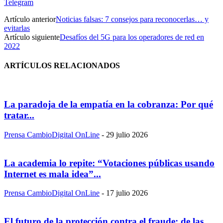
Telegram
Artículo anterior
Noticias falsas: 7 consejos para reconocerlas… y
evitarlas
Artículo siguiente
Desafíos del 5G para los operadores de red en
2022
ARTÍCULOS RELACIONADOS
La paradoja de la empatía en la cobranza: Por qué
tratar...
Prensa CambioDigital OnLine
-
29 julio 2026
La academia lo repite: “Votaciones públicas usando
Internet es mala idea”...
Prensa CambioDigital OnLine
-
17 julio 2026
El futuro de la protección contra el fraude: de las