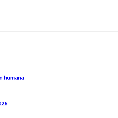
ión humana
026