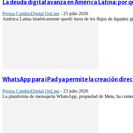
La deuda digital avanza en América Latina: por qu
Prensa CambioDigital OnLine
-
25 julio 2026
América Latina históricamente quedó fuera de los flujos de liquidez gl
WhatsApp para iPad ya permite la creación direct
Prensa CambioDigital OnLine
-
23 julio 2026
La plataforma de mensajería WhatsApp, propiedad de Meta, ha comenzad