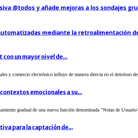
iva @todos y añade mejoras a los sondajes gru
 automatizadas mediante la retroalimentación d
 con un mayor nivel de...
les y comercio electrónico influye de manera directa en el deterioro de
 contextos emocionales a su...
anzamiento gradual de una nueva función denominada "Notas de Usuario"
va para la captación de...