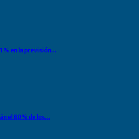
1 % en la previsión…
rán el 80% de los…