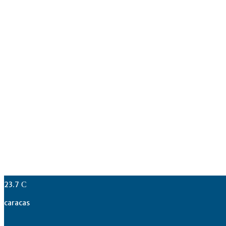
23.7
C
caracas