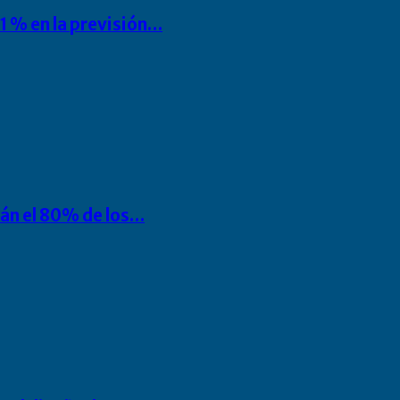
1 % en la previsión…
rán el 80% de los…