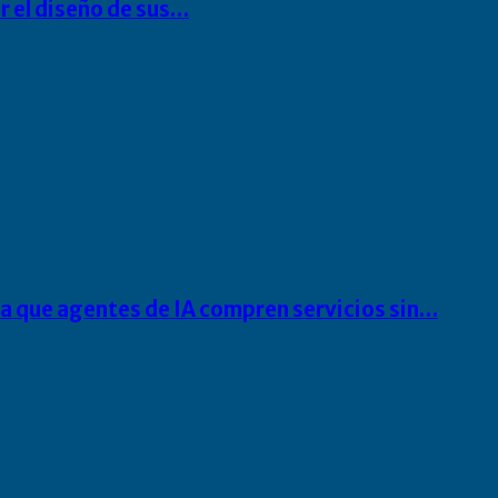
r el diseño de sus…
ra que agentes de IA compren servicios sin…