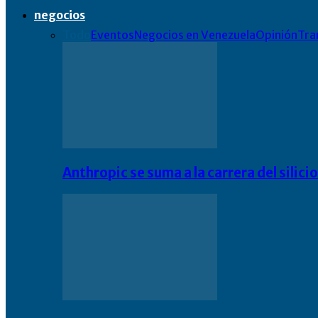
negocios
Todo
Eventos
Negocios en Venezuela
Opinión
Tra
Anthropic se suma a la carrera del silic