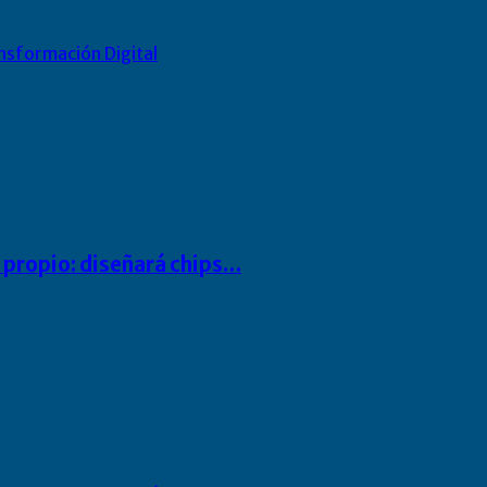
nsformación Digital
io propio: diseñará chips…