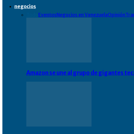
negocios
Todo
Eventos
Negocios en Venezuela
Opinión
Tra
Amazon se une al grupo de gigantes te