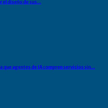
r el diseño de sus…
ra que agentes de IA compren servicios sin…