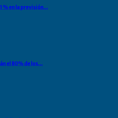
1 % en la previsión…
rán el 80% de los…