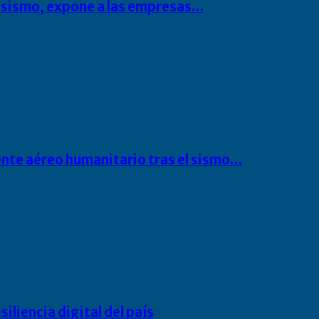
l sismo, expone a las empresas…
ente aéreo humanitario tras el sismo…
liencia digital del país