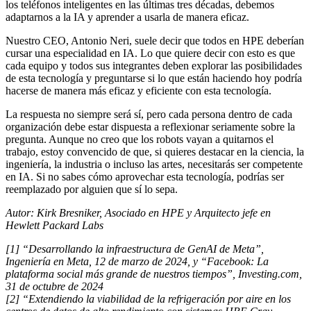
los teléfonos inteligentes en las últimas tres décadas, debemos
adaptarnos a la IA y aprender a usarla de manera eficaz.
Nuestro CEO, Antonio Neri, suele decir que todos en HPE deberían
cursar una especialidad en IA. Lo que quiere decir con esto es que
cada equipo y todos sus integrantes deben explorar las posibilidades
de esta tecnología y preguntarse si lo que están haciendo hoy podría
hacerse de manera más eficaz y eficiente con esta tecnología.
La respuesta no siempre será sí, pero cada persona dentro de cada
organización debe estar dispuesta a reflexionar seriamente sobre la
pregunta. Aunque no creo que los robots vayan a quitarnos el
trabajo, estoy convencido de que, si quieres destacar en la ciencia, la
ingeniería, la industria o incluso las artes, necesitarás ser competente
en IA. Si no sabes cómo aprovechar esta tecnología, podrías ser
reemplazado por alguien que sí lo sepa.
Autor: Kirk Bresniker, Asociado en HPE y Arquitecto jefe en
Hewlett Packard Labs
[1] “Desarrollando la infraestructura de GenAI de Meta”,
Ingeniería en Meta, 12 de marzo de 2024, y “Facebook: La
plataforma social más grande de nuestros tiempos”, Investing.com,
31 de octubre de 2024
[2] “Extendiendo la viabilidad de la refrigeración por aire en los