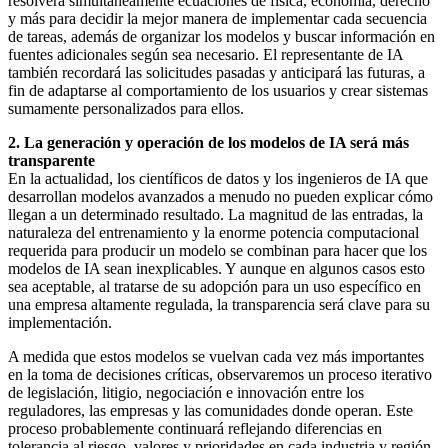
resolverá simultáneamente ecuaciones de física, economía, derecho
y más para decidir la mejor manera de implementar cada secuencia
de tareas, además de organizar los modelos y buscar información en
fuentes adicionales según sea necesario. El representante de IA
también recordará las solicitudes pasadas y anticipará las futuras, a
fin de adaptarse al comportamiento de los usuarios y crear sistemas
sumamente personalizados para ellos.
2. La generación y operación de los modelos de IA será más
transparente
En la actualidad, los científicos de datos y los ingenieros de IA que
desarrollan modelos avanzados a menudo no pueden explicar cómo
llegan a un determinado resultado. La magnitud de las entradas, la
naturaleza del entrenamiento y la enorme potencia computacional
requerida para producir un modelo se combinan para hacer que los
modelos de IA sean inexplicables. Y aunque en algunos casos esto
sea aceptable, al tratarse de su adopción para un uso específico en
una empresa altamente regulada, la transparencia será clave para su
implementación.
A medida que estos modelos se vuelvan cada vez más importantes
en la toma de decisiones críticas, observaremos un proceso iterativo
de legislación, litigio, negociación e innovación entre los
reguladores, las empresas y las comunidades donde operan. Este
proceso probablemente continuará reflejando diferencias en
tolerancia al riesgo, valores y prioridades en cada industria y región.