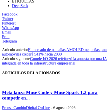
ETIQUETAS
DeepSeek
Facebook
Twitter
Pinterest
WhatsApp
Email
Print
Telegram
Artículo anterior
El mercado de pantallas AMOLED pequeñas para
automóviles crecerá 541% hacia 2030
Artículo siguiente
Google I/O 2026 refeforzó la apuesta por una IA
integrada en toda la infraestructura empresarial
ARTÍCULOS RELACIONADOS
Meta lanza Muse Code y Muse Spark 1.2 para
competir en...
Prensa CambioDigital OnLine
-
6 agosto 2026