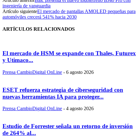
Artículo anterior
Baic presenta el nuevo todoterreno BJ40 Pro con
ingeniería de vanguardia
Artículo siguiente
El mercado de pantallas AMOLED pequeñas para
automóviles crecerá 541% hacia 2030
ARTÍCULOS RELACIONADOS
El mercado de HSM se expande con Thales, Futurex
y Utimaco...
Prensa CambioDigital OnLine
-
6 agosto 2026
ESET refuerza estrategia de ciberseguridad con
nuevas herramientas IA para proteger...
Prensa CambioDigital OnLine
-
4 agosto 2026
Estudio de Forrester señala un retorno de inversión
de 264% al...