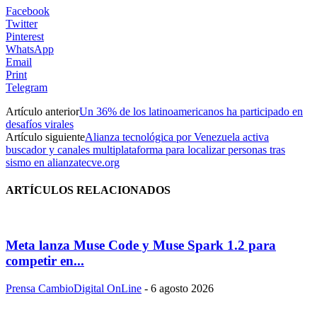
Facebook
Twitter
Pinterest
WhatsApp
Email
Print
Telegram
Artículo anterior
Un 36% de los latinoamericanos ha participado en
desafíos virales
Artículo siguiente
Alianza tecnológica por Venezuela activa
buscador y canales multiplataforma para localizar personas tras
sismo en alianzatecve.org
ARTÍCULOS RELACIONADOS
Meta lanza Muse Code y Muse Spark 1.2 para
competir en...
Prensa CambioDigital OnLine
-
6 agosto 2026