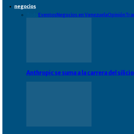
negocios
Todo
Eventos
Negocios en Venezuela
Opinión
Tra
Anthropic se suma a la carrera del silic