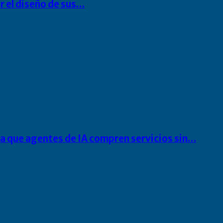
r el diseño de sus…
ra que agentes de IA compren servicios sin…