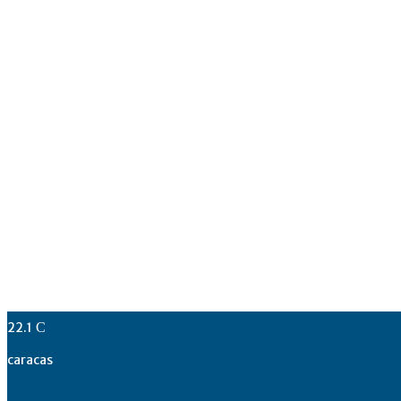
22.1
C
caracas