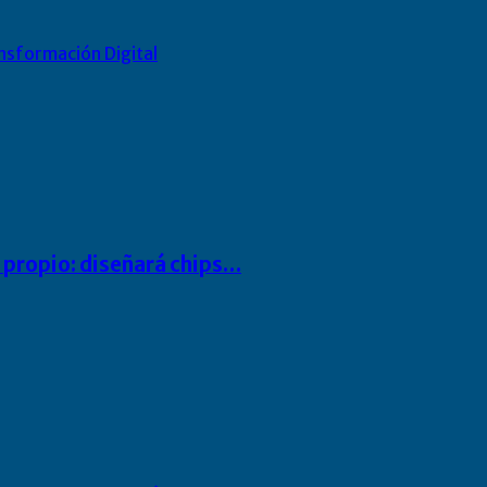
nsformación Digital
io propio: diseñará chips…