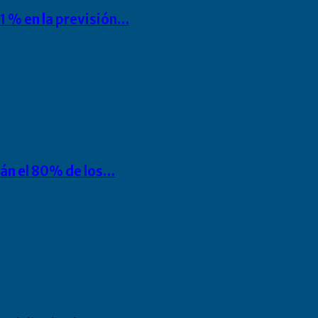
1 % en la previsión…
rán el 80% de los…