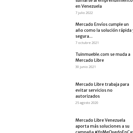
sumarse al emprendimiento
en Venezuela
7 julio 2022
Mercado Envíos cumple un
año como la solución rápida 
segura...
7 octubre 2021
Tuinmueble.com se muda a
Mercado Libre
30 junio 2021
Mercado Libre trabaja para
evitar servicios no
autorizados
25 agosto 2020
Mercado Libre Venezuela
aporta más soluciones a su
campaña #YoMeQuedoEnCa