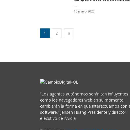
...
15 mayo 2020
1
2
“Los agentes autónomos serán tan influyentes
como los navegadores web en su momento;
cambiarán la forma en que interactuamos con e
software.” Jensen Huang Presidente y director
ejecutivo de Nvidia