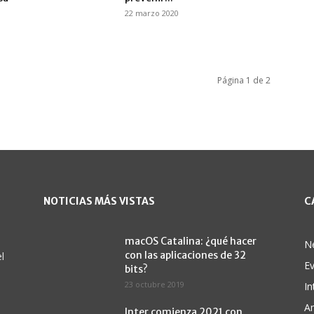
22 marzo 2020
Página 1 de 2
NOTICIAS MÁS VISTAS
C
macOS Catalina: ¿qué hacer
N
con las aplicaciones de 32
l
E
bits?
23 octubre 2019
In
A
Inter comienza 2021 con