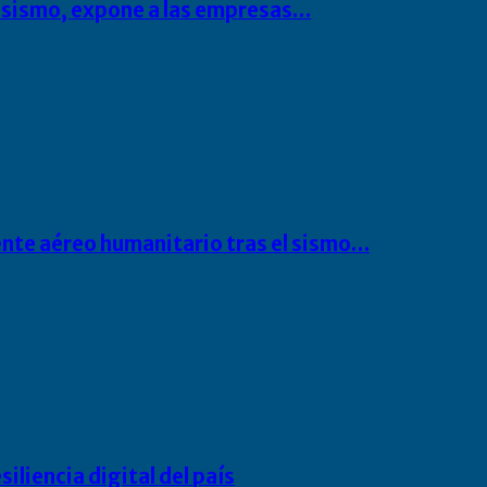
l sismo, expone a las empresas…
ente aéreo humanitario tras el sismo…
liencia digital del país