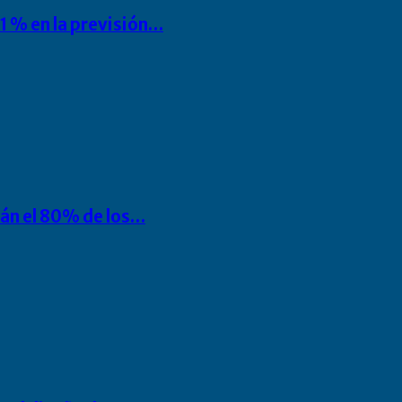
1 % en la previsión…
rán el 80% de los…