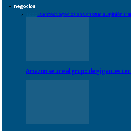
negocios
Todo
Eventos
Negocios en Venezuela
Opinión
Tra
Amazon se une al grupo de gigantes te