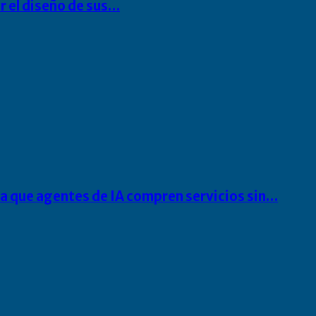
r el diseño de sus…
ra que agentes de IA compren servicios sin…