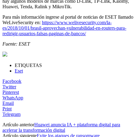
hay algunos modelos de marcas como D-Link, TP-Link, Kaiomy,
Huawei, Tenda, Ralink y MikroTik.
Para más información ingrese al portal de noticias de ESET llamado
WeLiveSecurity en:
httpss://www.welivesecurity.com/la-
es/2018/10/01/brasil-aprovechan-vulnerabilidad-en-routers-para-
redirigir-usuarios-falsas-paginas-de-bancos/
Fuente: ESET
ETIQUETAS
Eset
Facebook
Twitter
Pinterest
WhatsApp
Email
Print
Telegram
Artículo anterior
Huawei anuncia IA + plataforma digital para
acelerar la transformación digital
Artículo siguiente
Evite los ataques de ransomware