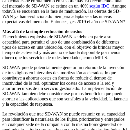
capacidades de enrutamiento en sus oficinas. El crecimiento anual
del mercado de SD-WAN se estima en un 40%
según IDC
. Aunque
todavía se encuentra en la fase de maduración, las ofertas de SD-
WAN ya han evolucionado bien para adaptarse a las nuevas
expectativas del mercado. Entonces, ¿es 2019 el año de SD-WAN?
Más allá de la simple reducción de costos
El crecimiento explosivo de SD-WAN se debe en parte a su
capacidad para permitir el uso de una combinación de diferentes
tipos de acceso en una ubicación, con el objetivo de brindar mayor
tiempo de actividad y más ancho de banda disponible por menos
dinero que los servicios de redes heredados, como MPLS.
SD-WAN puede potencialmente generar un retorno de la inversión
de tres dígitos en intervalos de amortización acelerados, lo que
contribuye a ahorrar costes en forma de reducir el tiempo de
inactividad de la red, optimizar los costes de acceso a la red y
ahorrar recursos de un servicio gestionado. La implementación de
SD-WAN también debe considerarse por los beneficios que puede
aportar a las aplicaciones que son sensibles a la velocidad, la latencia
y la capacidad de respuesta.
La revolución que trae SD-WAN se puede resumir en su capacidad
para identificar la naturaleza de los flujos, priorizarlos y entregarlos
en cualquier sede de la compañia con la misma homogeneidad de
rendimiento— todo orquestado con una interfaz de gestión única. El