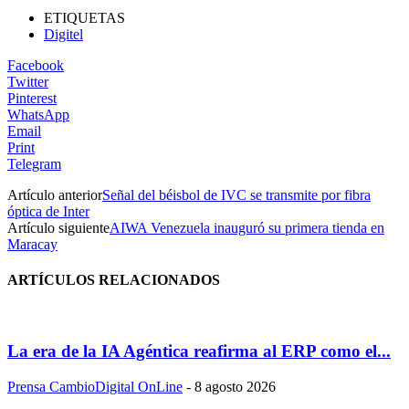
ETIQUETAS
Digitel
Facebook
Twitter
Pinterest
WhatsApp
Email
Print
Telegram
Artículo anterior
Señal del béisbol de IVC se transmite por fibra
óptica de Inter
Artículo siguiente
AIWA Venezuela inauguró su primera tienda en
Maracay
ARTÍCULOS RELACIONADOS
La era de la IA Agéntica reafirma al ERP como el...
Prensa CambioDigital OnLine
-
8 agosto 2026